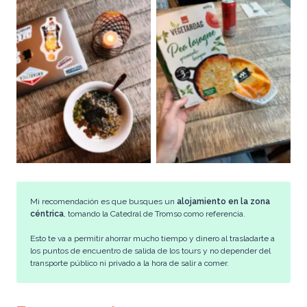
El hotel tenía a disposición
durante las 24 HS
Mis días de trabajo aprovechando
microondas, lo que nos permitió
las horas sin actividades
ahorrar
mucho en comidas
Mi recomendación es que busques un
alojamiento en la zona
céntrica
, tomando la Catedral de Tromso como referencia.
Esto te va a permitir ahorrar mucho tiempo y dinero al trasladarte a
los puntos de encuentro de salida de los tours y no depender del
transporte público ni privado a la hora de salir a comer.