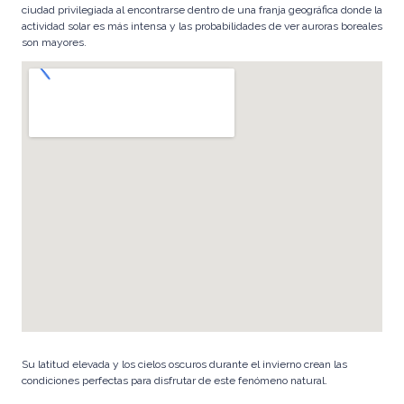
r
ciudad privilegiada al encontrarse dentro de una franja geográfica donde la
actividad solar es más intensa y las probabilidades de ver auroras boreales
e
son mayores.
a
d
o
r
a
d
e
C
o
n
t
e
ni
d
Su latitud elevada y los cielos oscuros durante el invierno crean las
condiciones perfectas para disfrutar de este fenómeno natural.
o