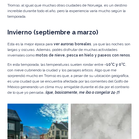
Tromso, al igual que muchas otras ciudades de Noruega, es un destino
increíble durante todo el año, pero la experiencia varía mucho según la
temporada.
Invierno (septiembre a marzo)
Esta es la mejor época para
ver auroras boreales
, ya que las noches son
largas y oscuras. Además, podés disfrutar de muchas actividades
invernales como
motos de nieve, pesca en hielo y paseos con renos
.
En esta temporada, las temperaturas suelen rondar entre
-10°C y 0°C
,
con nieve cubriendo la ciudad y los paisajes árticos. Algo que me
sorprendió mucho en Tromso es que, a pesar de su ubicación geográfica,
es una ciudad que se encuentra afectada por las corrientes del Golfo de
México generando un clima muy amigable durante el día por el contrario
de lo que yo pensaba…
(que, basicamente, me iba a congelar 24-7)
Durante el día el clima puede ser
Aunque cuentes con buen
muy agradable
calzado, te recomiendo que