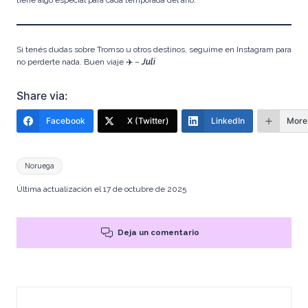
tiene algo especial para cada temporada del año.
Si tenés dudas sobre Tromso u otros destinos,
seguime en Instagram
para
no perderte nada. Buen viaje ✈️ –
Juli
Share via:
Facebook
X (Twitter)
LinkedIn
More
Etiquetas:
Noruega
Última actualización el 17 de octubre de 2025
Deja un comentario