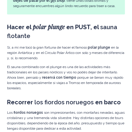
dejes de pasar por el
gift shop:
tiene unas cosas divinas y
seguramente encuentres algún lindo recuerdo para traer a casa.
polar plunge
Hacer el
en PUST, el
sauna
flotante
Sí, a mí me tocó la gran fortuna de hacer el famoso
polar plunge
en la
región Antártica y en el Círculo Polar Ártico con solo 3 meses de diferencia
y, sí, lo recomiendo.
El sauna combinado con el plunge es una de las actividades más
tradicionales en los países nórdicos y vos no podés dejar de intentarlo.
Ahora bien, pensalo y
reservá con tiempo
porque se llenan muy rápido
los espacios, especialmente si viajas a Tromso en temporada de auroras
boreales.
Recorrer
los fiordos noruegos
en barco
Los
fiordos noruegos
son impresionantes, con montañas nevadas, aguas
cristalinas y una tremenda vida silvestre. Hay distintas opciones de tours
disponibles, dependiendo de la época del año, presupuesto y tiempo que
tengas disponible para dedicar a esta actividad.