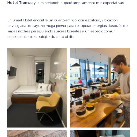
Hotel Tromso
y la experiencia superó ampliamente mis expectativas.
En Smart Hotel encontré un cuarto amplio, con escritorio, ubicación
privilegiada, desayuno mega power para recuperar energías después de
largas noches persiguiendo auroras boreales y un espacio común
espectacular para trabajar durante el día.
El cuarto nos resultó súper
amplio y cómodo
Optamos por la tarifa con
para descansar después de
desayuno
largas noches
y fue una excelente decisión
persiguiendo auroras boreales