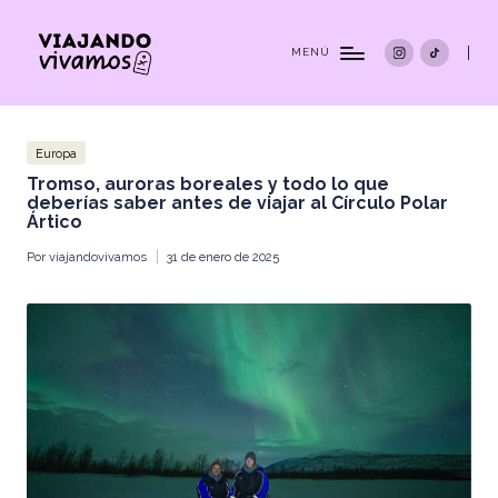
Instagram
TikTok
MENÚ
Vi
Soy
Juliana
aj
Alvarez
Curetti,
a
Publicada
Europa
creadora
en
n
de
Tromso, auroras boreales y todo lo que
Viajando
d
deberías saber antes de viajar al Círculo Polar
Vivamos.
Ártico
Comparto
o
mis
Por
viajandovivamos
31 de enero de 2025
Vi
experiencias
Publicado
de
v
por
viaje
para
a
inspirarte
a
m
explorar
o
el
mundo
s
a
tu
|
manera.
J
ul