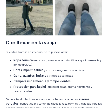
y vestirse en capas es la clave
camines con cuidado ya que
para estar preparado
muchas calles se congelan y
para cambios repentinos
pueden jugarte una mala pasada
Qué llevar en la valija
Si visitás Tromso en invierno, no te puede faltar:
Ropa térmica
en capas (base de lana o sintética, capa intermedia y
abrigo grueso)
Botas impermeables
y con buen agarre para la nieve
Gorro, guantes, bufanda
y medias térmicas
Campera impermeable y rompe vientos
Protección para la piel
(protector solas, crema hidratante y
protector labial)
Dependiendo del tipo de tour que contrates para ver las
auroras
boreales
, podés llegar a tener incluidos la ropa térmica y calzado para las