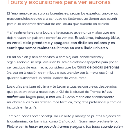
Tours y excursiones para ver auroras
El fenómeno de las auroras boreales es, según los expertos, uno de los
más complejos debido a la cantidad de factores que tienen que ocurrir
para que podamos disfrutar de esa locura que sucede en el cielo.
Y sí, realmente es una locura y te aseguro que nunca vi algo que me
dejara taaan sin palabras como fue ver eso.
Es sublime, indescriptible,
es ver el cielo prenderse y apagarse con distintos colores y es
sentir que somos realmente ínfimos en este lindo universo.
En mi opinión y habiendo visto la complejidad, conocimiento y
organización que requiere ir en busca de cielos despejados para poder
ser testigos de esa magia, considero que los
tours de pocas personas
(ya sea en la opción de
minibus
o
bus grande
) son la mejor opción si
quieres aumentar tus posibilidades de ver auroras.
Los guías analizan el clima y te llevan a lugares con cielos despejados
que pueden estar a más de 400 KM de la ciudad de Tromso
(sí, las
noches son largas pero, a eso vas…)
. Como mencioné anteriormente,
muchos de los tours ofrecen ropa térmica, fotografía profesional y comida
incluida en la tarifa.
También podés optar por
alquilar un auto
y manejar a puntos alejados de
la contaminación lumínica, como Ersfjordbotn, Sommarøy o el
teleférico
Fjellheisen
(o hacer un poco de trampa y seguir a los tours cuando salen