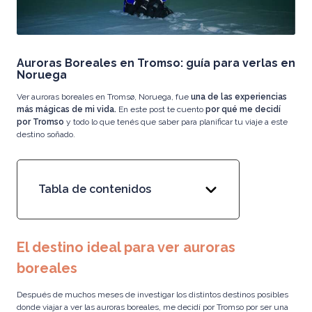
i
Al
v
Auroras Boreales en Tromso: guía para verlas en
a
Noruega
r
Ver auroras boreales en Tromsø, Noruega, fue
una de las experiencias
e
más mágicas de mi vida.
En este post te cuento
por qué me decidí
z,
por Tromso
y todo lo que tenés que saber para planificar tu viaje a este
destino soñado.
In
fl
u
Tabla de contenidos
e
n
c
El destino ideal para ver auroras
e
boreales
r
y
Después de muchos meses de investigar los distintos destinos posibles
C
donde viajar a ver las auroras boreales, me decidí por Tromso por ser una