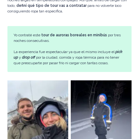
noches largas en temperaturas complejas. Así que, antes de cargar con
todo,
definí qué tipo de tour vas a contratar
para no volverte loco
consiguiendo ropa tan específica
.
Yo contraté este
tour de auroras boreales en minibús
por tres
noches consecutivas.
La experiencia fue espectacular ya que el mismo incluye el
pick
up
y
drop off
por la ciudad, comida y ropa térmica para no tener
que preocuparte por pasar frío ni cargar con tantas cosas.
El tour de auroras que
contratamos incluía la
Durante el día, gorrito, una
ropa y los accesorios para poder
buena
disfrutar de
campera y muchas capas de
las temperaturas heladas de la
ropa
noche