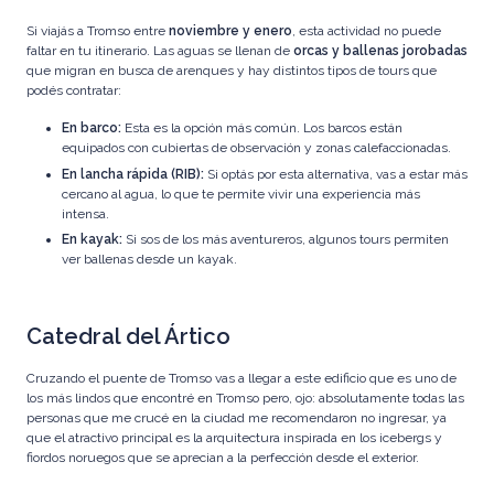
Si viajás a Tromso entre
noviembre y enero
, esta actividad no puede
faltar en tu itinerario. Las aguas se llenan de
orcas y ballenas jorobadas
que migran en busca de arenques y hay distintos tipos de tours que
podés contratar:
En barco:
Esta es la opción más común. Los barcos están
equipados con cubiertas de observación y zonas calefaccionadas.
En lancha rápida (RIB):
Si optás por esta alternativa, vas a estar más
cercano al agua, lo que te permite vivir una experiencia más
intensa.
En kayak:
Si sos de los más aventureros, algunos tours permiten
ver ballenas desde un kayak.
Catedral del Ártico
Cruzando el puente de Tromso vas a llegar a este edificio que es uno de
los más lindos que encontré en Tromso pero, ojo: absolutamente todas las
personas que me crucé en la ciudad me recomendaron no ingresar, ya
que el atractivo principal es la arquitectura inspirada en los icebergs y
fiordos noruegos que se aprecian a la perfección desde el exterior.