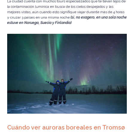
La ciudad cuenta con muchos
tours especializados
que te llevan lejos de
la contaminación lumínica en busca de los cielos despejados y las
mejores vistas, aún cuando esto signifique viajar durante más de 4 horas
y cruzar 3 países en una misma noche
(si, no exagero, en una sola noche
estuve en Noruega, Suecia y Finlandia)
Cuándo ver auroras boreales en Tromsø