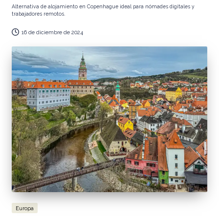
Alternativa de alojamiento en Copenhague ideal para nómades digitales y
trabajadores remotos.
16 de diciembre de 2024
Publicada
Europa
en