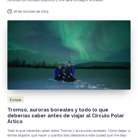
r
e
16 de octubre de 2025
a
d
o
r
a
d
e
C
o
n
Publicada
t
Europa
en
e
Tromso, auroras boreales y todo lo que
deberías saber antes de viajar al Círculo Polar
ni
Ártico
d
Todo lo que necesitás saber sobre Tromso y las auroras boreales. Cómo llegar, a
o
dónde alojarte, qué hacer y cuántos días dedicarle a esta ciudad que me dejó