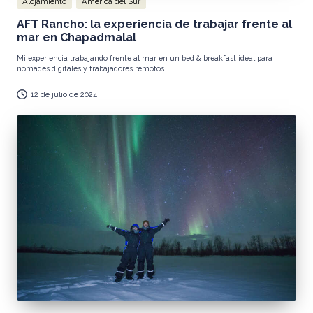
Publicada
Alojamiento
América del Sur
en
AFT Rancho: la experiencia de trabajar frente al
mar en Chapadmalal
Mi experiencia trabajando frente al mar en un bed & breakfast ideal para
nómades digitales y trabajadores remotos.
12 de julio de 2024