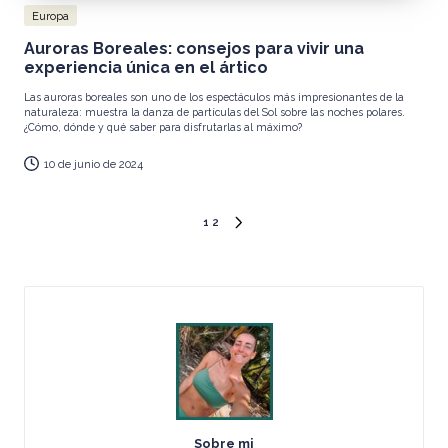
Publicada
Europa
en
Auroras Boreales: consejos para vivir una
experiencia única en el ártico
Las auroras boreales son uno de los espectáculos más impresionantes de la
naturaleza: muestra la danza de partículas del Sol sobre las noches polares.
¿Cómo, dónde y qué saber para disfrutarlas al máximo?
10 de junio de 2024
Paginación
1
2
SIGUIENTE
de
PÁGINA
entradas
Sobre mi