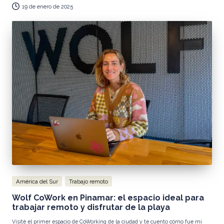
19 de enero de 2025
Publicada
América del Sur
Trabajo remoto
en
Wolf CoWork en Pinamar: el espacio ideal para
trabajar remoto y disfrutar de la playa
Visité el primer espacio de CoWorking de la ciudad y te cuento cómo fue mi