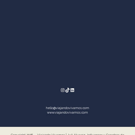
Instagram
TikTok
LinkedIn
hello@viajandovivamos.com
www.viajandovivamos.com