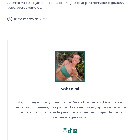
Alternativa de alojamiento en Copenhague ideal para nómades digitales y
i
trabajadores remotos.
Al
18 de marzo de 2024
v
a
r
e
z,
In
fl
u
e
Sobre mi
n
Soy Juli, argentina y creadora de Viajando Vivamos. Descubro el
c
mundo a mi manera, compartiendo aprendizajes, tips y secretos de
e
una vida un poco nómade para que vos también viajes de forma
segura y organizada.
r
y
Instagram
TikTok
LinkedIn
C