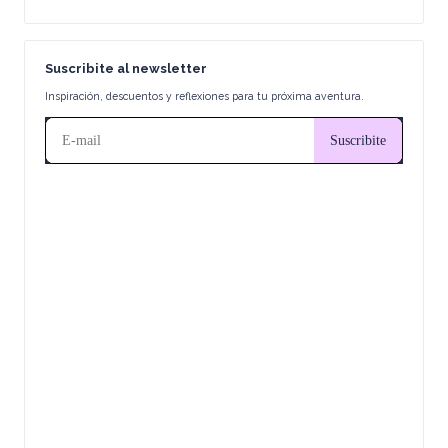
r
e
a
Suscribite al newsletter
d
Inspiración, descuentos y reflexiones para tu próxima aventura.
o
r
a
d
e
C
o
n
t
e
ni
d
o